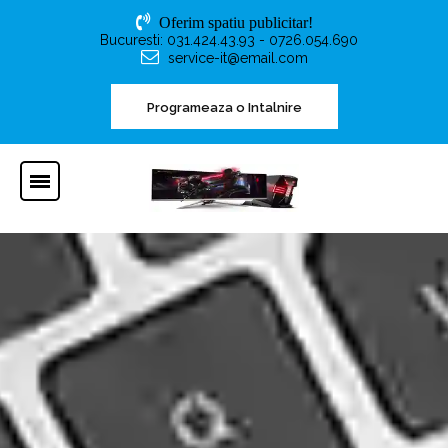
Oferim spatiu publicitar!
Bucuresti: 031.424.43.93 - 0726.054.690
service-it@email.com
Programeaza o Intalnire