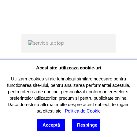
Instalare Windows 11 sau 10
Acest site utilizeaza cookie-uri
Instalare windows 11 sau reinstalare
Windows 10 sunt servicii care cuprind si
Utilizam cookies si ale tehnologii similare necesare pentru
instalarea de programe ca: instalarea
functionarea site-ului, pentru analizarea performantei acestuia,
pachetului Office, instalare antivirus,
pentru oferirea de continut personalizat conform intereselor si
instalare imprimanta, drivere, etc. Efectuam
preferintelor utilizatorilor, precum si pentru publicitate online.
resetarea parolei de windows, devirusare
Daca doresti sa afli mai multe despre acest subiect, te rugam
laptop sau calculator virusat atat in
sa citesti aici:
Politica de Cookie
Maria
București cat si in Ilfov. Efectuam
Chat
recuperare și copierea de date rapidă și
Acceptă
Respinge
sigură de pe un laptop sau PC care nu mai
porneste.